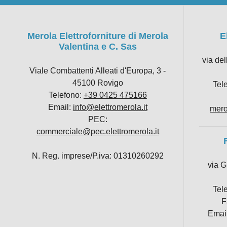
Merola Elettroforniture di Merola
E
Valentina e C. Sas
via de
Viale Combattenti Alleati d'Europa, 3 -
45100 Rovigo
Tel
Telefono:
+39 0425 475166
Email:
info@elettromerola.it
mero
PEC:
commerciale@pec.elettromerola.it
N. Reg. imprese/P.iva: 01310260292
via G
Tel
F
Emai