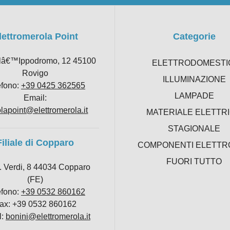
lettromerola Point
Categorie
llâ€™Ippodromo, 12 45100
ELETTRODOMESTI
Rovigo
ILLUMINAZIONE
efono:
+39 0425 362565
LAMPADE
Email:
lapoint@elettromerola.it
MATERIALE ELETTR
STAGIONALE
Filiale di Copparo
COMPONENTI ELETTR
FUORI TUTTO
. Verdi, 8 44034 Copparo
(FE)
efono:
+39 0532 860162
ax: +39 0532 860162
l:
bonini@elettromerola.it