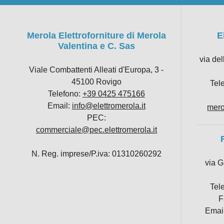
Merola Elettroforniture di Merola
E
Valentina e C. Sas
via de
Viale Combattenti Alleati d'Europa, 3 -
45100 Rovigo
Tel
Telefono:
+39 0425 475166
Email:
info@elettromerola.it
mero
PEC:
commerciale@pec.elettromerola.it
N. Reg. imprese/P.iva: 01310260292
via G
Tel
F
Emai