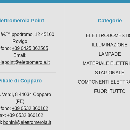
lettromerola Point
Categorie
llâ€™Ippodromo, 12 45100
ELETTRODOMESTI
Rovigo
ILLUMINAZIONE
efono:
+39 0425 362565
LAMPADE
Email:
lapoint@elettromerola.it
MATERIALE ELETTR
STAGIONALE
Filiale di Copparo
COMPONENTI ELETTR
FUORI TUTTO
. Verdi, 8 44034 Copparo
(FE)
efono:
+39 0532 860162
ax: +39 0532 860162
l:
bonini@elettromerola.it